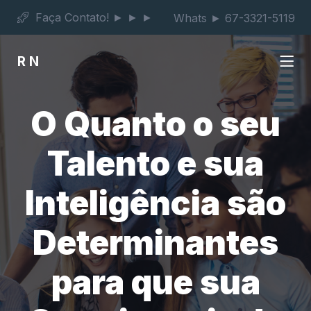
Faça Contato! ► ► ►
Whats ► 67-3321-5119
RN
O Quanto o seu
Talento e sua
Inteligência são
Determinantes
para que sua